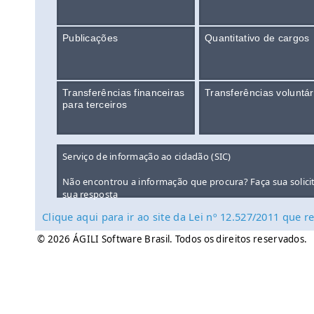
Publicações
Quantitativo de cargos
Transferências financeiras
Transferências voluntár
para terceiros
Serviço de informação ao cidadão (SIC)
Não encontrou a informação que procura? Faça sua solici
sua resposta
Clique aqui para ir ao site da Lei nº 12.527/2011 que
© 2026 ÁGILI Software Brasil. Todos os direitos reservados.