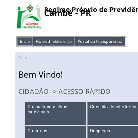
Regime Próprio de Previdên
Cambé - PR
Início
Holerith eletrônico
Portal da transparência
Início
Bem Vindo!
CIDADÃO -> ACESSO RÁPIDO
Consulta conselhos
Consulta de interferênc
municipais
Contratos
Despesas