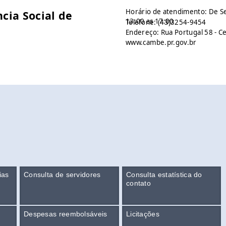
Horário de atendimento: De Se
cia Social de
13:00 as 17:00
Telefone: (43)3254-9454
Endereço: Rua Portugal 58 - C
www.cambe.pr.gov.br
ias
Consulta de servidores
Consulta estatística do
contato
Despesas reembolsáveis
Licitações