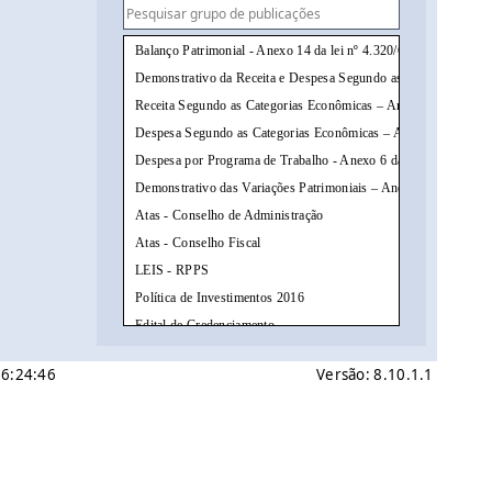
Balanço Patrimonial - Anexo 14 da lei nº 4.320/64
Demonstrativo da Receita e Despesa Segundo as Categorias Eco
Receita Segundo as Categorias Econômicas – Anexo 2 da Lei nº 
Despesa Segundo as Categorias Econômicas – Anexo 2 da Lei nº
Despesa por Programa de Trabalho - Anexo 6 da Lei nº 4.320/64
Demonstrativo das Variações Patrimoniais – Anexo 15 da Lei nº
Atas - Conselho de Administração
Atas - Conselho Fiscal
LEIS - RPPS
Política de Investimentos 2016
Edital de Credenciamento
Demonstrativos Financeiros
06:24:46
Versão: 8.10.1.1
Prestação de Contas Anual (PCA)
Política de Investimentos 2017
Atas Politica de Investimentos
Política de Investimentos 2018
Processos Simplificados de Dispensas de Licitações a partir de