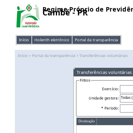
Regime Próprio de Previdên
Cambé - PR
Início
Holerith eletrônico
Portal da transparência
Início
Portal da transparência
Transferências voluntárias
>
>
Transferências voluntárias
Filtros
Exercício:
Unidade gestora:
* Período:
Destinação