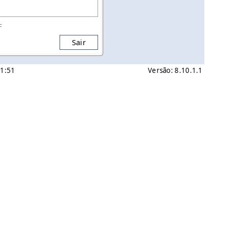
F
Sair
51:51
Versão: 8.10.1.1