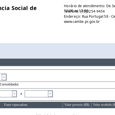
Horário de atendimento: De Se
cia Social de
13:00 as 17:00
Telefone: (43)3254-9454
Endereço: Rua Portugal 58 - C
www.cambe.pr.gov.br
a
Fonte repassadora
Valor previsto (R$)
Valor recebido (